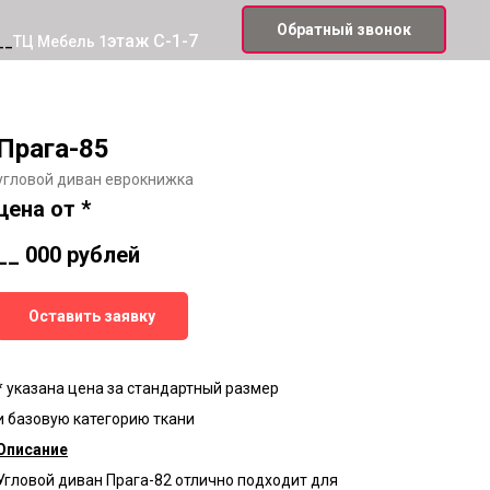
Обратный звонок
этаж С-1-7
__
ТЦ Мебель 1
Прага-85
угловой диван еврокнижка
цена от *
__ 000
рублей
Оставить заявку
* указана цена за стандартный размер
и базовую категорию ткани
Описание
Угловой диван Прага-82 отлично подходит для