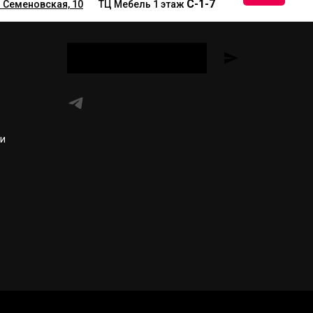
С-1-7
 Семеновская, 10
__
ТЦ Мебель 1 этаж
ти