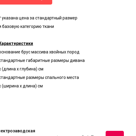
* указана цена за стандартный размер
и базовую категорию ткани
Характеристики
основание брус массива хвойных пород
стандартные габаритные размеры дивана
х (длина х глубина) см
стандартные размеры спального места
х (ширина х длина) см
лектрозаводская