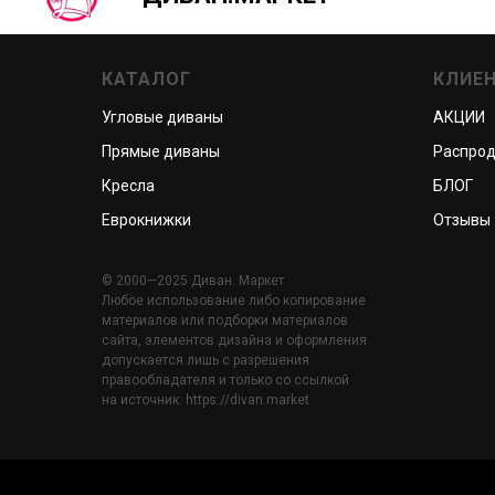
КАТАЛОГ
КЛИЕ
Угловые диваны
АКЦИИ
Прямые диваны
Распро
Кресла
БЛОГ
Еврокнижки
Отзывы
© 2000—2025 Диван. Маркет
Любое использование либо копирование
материалов или подборки материалов
сайта, элементов дизайна и оформления
допускается лишь с разрешения
правообладателя и только со ссылкой
на источник: https://divan.market