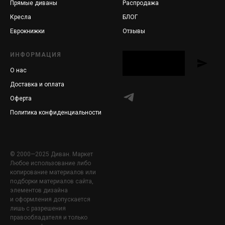
Прямые диваны
Распродажа
Кресла
БЛОГ
Еврокнижки
Отзывы
ИНФОРМАЦИЯ
О нас
Доставка и оплата
Оферта
Политика конфиденциальности
© 2000—2025 Диван. Маркет
Любое использование либо
копирование материалов или
подборки материалов сайта,
элементов дизайна
и оформления допускается
лишь с разрешения
правообладателя и только