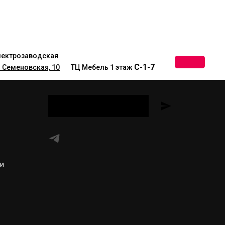
лектрозаводская
С-1-7
 Семеновская, 10
__
ТЦ Мебель 1 этаж
ти