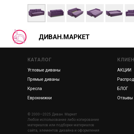
ДИВАН.МАРКЕТ
КАТАЛОГ
КЛИЕ
Угловые диваны
АКЦИИ
Прямые диваны
Распро
Кресла
БЛОГ
Еврокнижки
Отзывы
© 2000—2025 Диван. Маркет
Любое использование либо копирование
материалов или подборки материалов
сайта, элементов дизайна и оформления