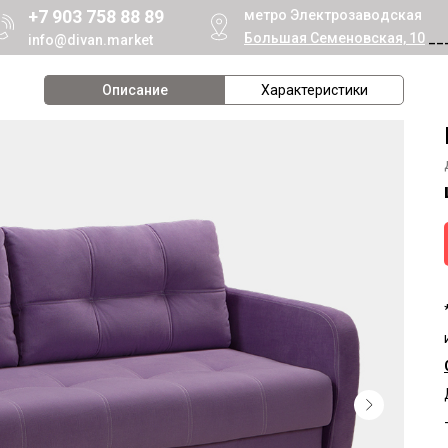
+7 903 758 88 89
метро Электрозаводская
Большая Семеновская, 10
__
info@divan.market
Описание
Характеристики