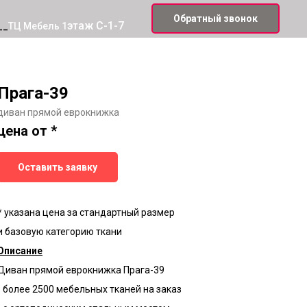
Обратный звонок
этаж С-1-7
__
ТЦ Мебель 1
Прага-39
диван прямой еврокнижка
цена от *
Оставить заявку
* указана цена за стандартный размер
и базовую категорию ткани
Описание
Диван прямой еврокнижка Прага-39
- более 2500 мебельных тканей на заказ