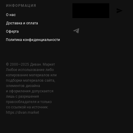
ИНФОРМАЦИЯ
О нас
Доставка и оплата
Оферта
Политика конфиденциальности
© 2000—2025 Диван. Маркет
Любое использование либо
копирование материалов или
подборки материалов сайта,
элементов дизайна
и оформления допускается
лишь с разрешения
правообладателя и только
со ссылкой на источник:
https://divan.market